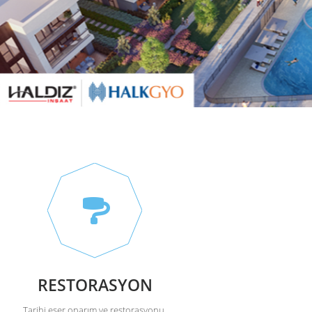
RESTORASYON
Tarihi eser onarım ve restorasyonu,