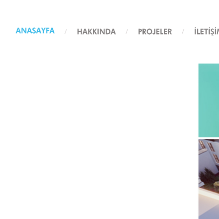
/
/
/