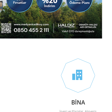
BİNA
İşyeri ve Plazalar, Alışveriş