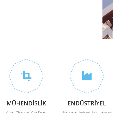
MÜHENDİSLİK
ENDÜSTRİYEL
Yollar, Otoyollar, Viyadükler,
Ağır sanayi tesisleri, Betonlama ve